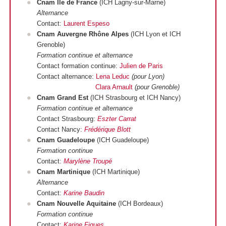
Cnam Île de France
(ICH Lagny-sur-Marne)
Alternance
Contact:
Laurent Espeso
Cnam Auvergne Rhône Alpes
(ICH Lyon et ICH
Grenoble)
Formation continue et alternance
Contact formation continue:
Julien de Paris
Contact alternance:
Lena Leduc
(pour Lyon)
Clara Arnault
(pour Grenoble)
Cnam Grand Est
(ICH Strasbourg et ICH Nancy)
Formation continue et alternance
Contact Strasbourg:
Eszter Carrat
Contact Nancy:
Frédérique Blott
Cnam Guadeloupe
(ICH Guadeloupe)
Formation continue
Contact:
Marylène Troupé
Cnam Martinique
(ICH Martinique)
Alternance
Contact:
Karine Baudin
Cnam Nouvelle Aquitaine
(ICH Bordeaux)
Formation continue
Contact:
Karine Figues