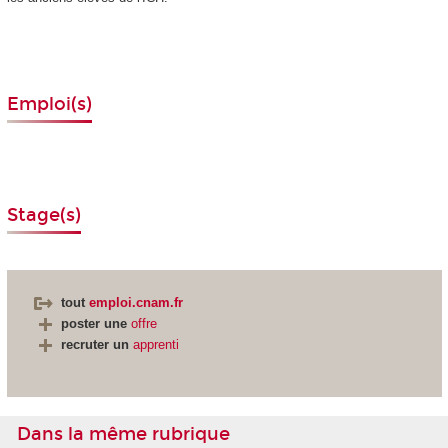
Emploi(s)
Stage(s)
tout
emploi.cnam.fr
poster une
offre
recruter un
apprenti
Dans la même rubrique