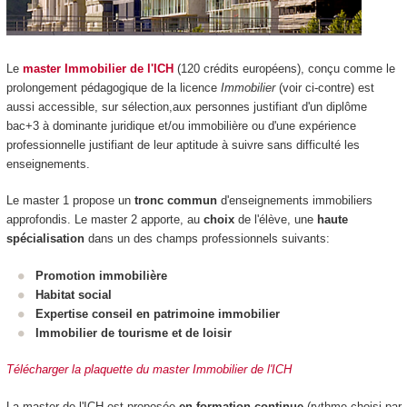
Le
master Immobilier de l'ICH
(120 crédits européens), conçu comme le
prolongement pédagogique de la licence
Immobilier
(voir ci-contre) est
aussi accessible, sur sélection,aux personnes justifiant d'un diplôme
bac+3 à dominante juridique et/ou immobilière ou d'une expérience
professionnelle justifiant de leur aptitude à suivre sans difficulté les
enseignements.
Le master 1 propose un
tronc commun
d'enseignements immobiliers
approfondis. Le master 2 apporte, au
choix
de l'élève, une
haute
spécialisation
dans un des champs professionnels suivants:
Promotion immobilière
Habitat social
Expertise conseil en patrimoine immobilier
Immobilier de tourisme et de loisir
Télécharger la plaquette du master Immobilier de l'ICH
La master de l'ICH est proposée
en formation continue
(rythme choisi par