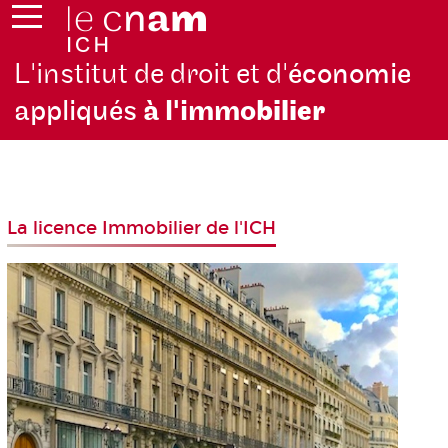
L'institut de droit et d'
économie
appliqués
à l'immo
bilier
La licence Immobilier de l'ICH