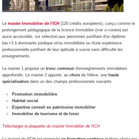
Le
master Immobilier de l'ICH
(120 crédits européens), conçu comme le
prolongement pédagogique de la licence
Immobilier
(voir ci-contre) est
aussi accessible, sur sélection,aux personnes justifiant d'un diplôme
bac+3 à dominante juridique et/ou immobilière ou d'une expérience
professionnelle justifiant de leur aptitude à suivre sans difficulté les
enseignements.
Le master 1 propose un
tronc commun
d'enseignements immobiliers
approfondis. Le master 2 apporte, au
choix
de l'élève, une
haute
spécialisation
dans un des champs professionnels suivants:
Promotion immobilière
Habitat social
Expertise conseil en patrimoine immobilier
Immobilier de tourisme et de loisir
Télécharger la plaquette du master Immobilier de l'ICH
La master de l'ICH est proposée
en formation continue
(rythme choisi par