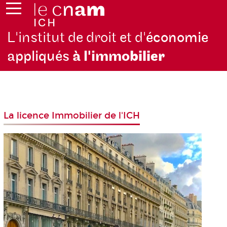
L'institut de droit et d'
économie
appliqués
à l'immo
bilier
La licence Immobilier de l'ICH