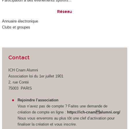
Participation à des évènements sportifs...
Réseau
Annuaire électronique
Clubs et groupes
Contact
ICH Cnam Alumni
Association loi du 1er juillet 1901
2, rue Conté
75003 PARIS
Rejoindre l'association
Vous n’avez pas de compte ? Faites une demande de
création de compte en ligne :
https://ich-cnamalumni.org/
Nous vous enverrons au plus tôt une clef d’activation pour
finaliser la création et vous inscrire.