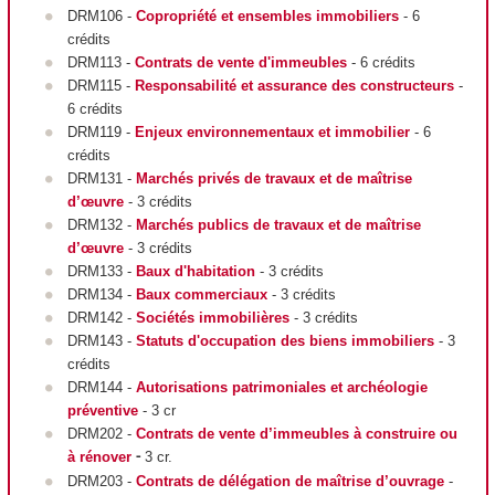
DRM106 -
Copropriété et ensembles immobil
i
ers
- 6
crédits
DRM113 -
Contrats de vente d'immeubles
- 6 crédits
DRM115
-
Responsabilité et assurance des constructeurs
-
6 crédits
DRM119
-
Enjeux environnementaux et immobilier
- 6
crédits
DRM131 -
Marchés privés de travaux et de maîtrise
d’œuvre
- 3 crédits
DRM132 -
Marchés publics de travaux et de maîtrise
d’œuvre
- 3 crédits
DRM133 -
Baux d'habitation
- 3 crédits
DRM134 -
Baux commerciaux
- 3 crédits
DRM142 -
Sociétés immobilières
- 3 crédits
DRM143 -
Statuts d'occupation des biens immobiliers
- 3
crédits
DRM144 -
Autorisations patrimoniales et archéologie
préventive
- 3 cr
DRM202 -
C
ontrats de vente d’immeubles à construire ou
à rénover
3 cr.
-
DRM203 -
Contrats de délégation de maîtrise d’ouvrage
-