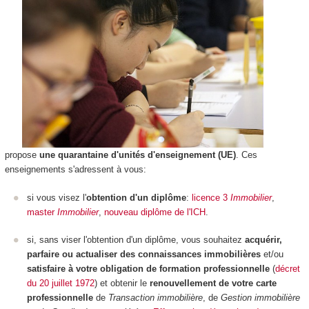
propose
une quarantaine
d'unités d'enseignement (UE)
. Ces
enseignements s'adressent à vous:
si vous visez l'
obtention d'un diplôme
:
licence 3
Immobilier
,
master
Immobilie
r
,
nouveau diplôme de l'ICH
.
si, sans viser l'obtention d'un diplôme, vous souhaitez
acquérir,
parfaire ou actualiser des connaissances immobilières
et/ou
satisfaire à votre obligation de formation professionnelle
(
décret
du 20 juille
t 1972
) et obtenir le
renouvellement de votre carte
professionnelle
de
Transaction immo
bilière
, de
Gestion immobilière