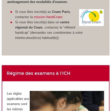
aménagement des modalités d'examen.
Si vous êtes inscrit(e) au
Cnam Paris
,
contactez la
mission HandiCnam
.
Si vous êtes inscrit(e) dans un
centre
régional du Cnam
, contactez le "référent
handicap" (demandez ses coordonnées à votre
interlocuteur(trice) habituel(le)).
Régime des examens à l'ICH
L
es règles
applicables aux
examens sont
les mêmes