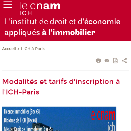
L'institut de droit et d'
économie
appliqués
à l'immo
bilier
L'ICH à Paris
Accueil
Modalités et tarifs d'inscription à
l'ICH-Paris