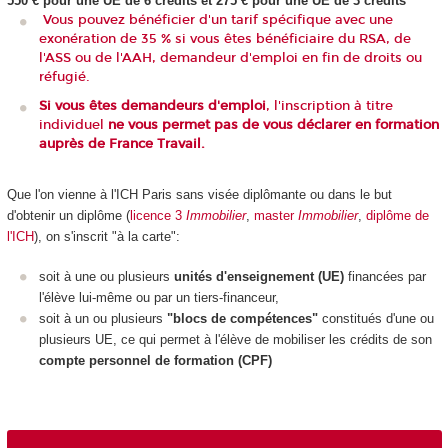
550 € pour une UE de 6 crédits et 275 € pour une UE de 3 crédits
Vous pouvez bénéficier d'un tarif spécifique avec une
exonération de 35 % si vous êtes bénéficiaire du RSA, de
l'ASS ou de l'AAH, demandeur d'emploi en fin de droits ou
réfugié.
Si vous êtes demandeurs d'emploi
, l'inscription à titre
individuel
ne vous permet pas de vous déclarer en formation
auprès de France Travail.
Que l'on vienne à l'ICH Paris sans visée diplômante ou dans le but
d'obtenir un diplôme (
licence 3
Immobilier
,
master
Immobilier
,
diplôme de
l'ICH
), on s'inscrit "à la carte":
soit à une ou plusieurs
unités d'enseignement (UE)
financées par
l'élève lui-même ou par un tiers-financeur,
soit à un ou plusieurs
"blocs de compétences"
constitués d'une ou
plusieurs UE, ce qui permet à l'élève de mobiliser les crédits de son
compte personnel de formation (CPF)